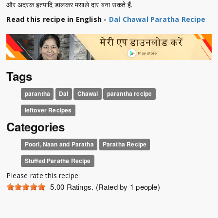
और अदरक इत्यादि डालकर मसाले दार बना सकते हैं.
Read this recipe in English -
Dal Chawal Paratha Recipe
Tags
parantha
Dal
Chawal
parantha recipe
leftover Recipes
Categories
Poori, Naan and Paratha
Paratha Recipe
Stuffed Paratha Recipe
Please rate this recipe:
5.00
Ratings. (Rated by 1 people)