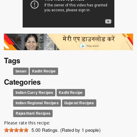
Tags
besan
Kadhi Recipe
Categories
Indian Curry Recipes
Kadhi Recipe
Indian Regional Recipes
Gujarati Recipes
Rajasthani Recipes
Please rate this recipe:
5.00
Ratings. (Rated by 1 people)