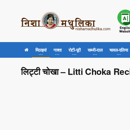
मिठाइयां
नाश्ता
रोटी-पूरी
सब्जी-दाल
चावल-दलिया
लिट्टी चोखा – Litti Choka Re