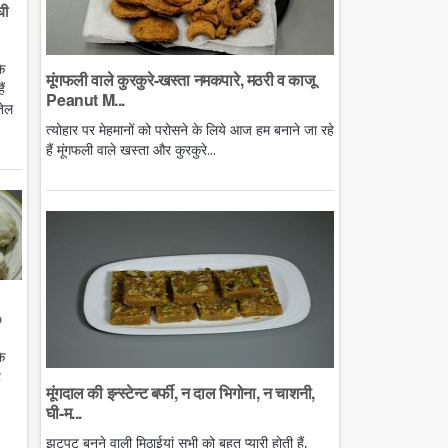
घी
े
मूंगफली वाले कुरकुरे-खस्ता नमकपारे, मठरी व काजू
ं
Peanut M...
तेल
त्योहार पर मेहमानों को परोसने के लिये आज हम बनाने जा रहे
हैं मूंगफली वाले खस्ता और कुरकुरे...
o
े
ै
मूंगदाल की इन्स्टेन्ट बर्फी, न दाल भिगोना, न चाशनी,
घी-म...
झटपट बनने वाली मिठाईयां सभी को बहुत प्यारी होती हैं,