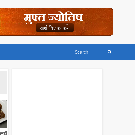
नायें