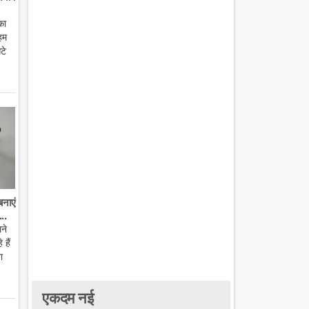
का
हम
टे
बनाएं
..
ाने
हैं
ा
एकदम नई