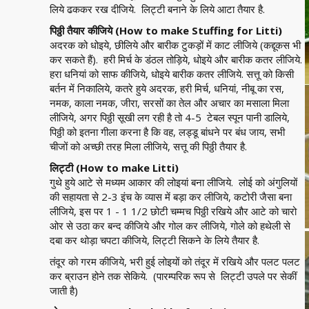
लिये ढककर रख दीजिये. लिट्टी बनाने के लिये आटा तैयार है.
पिठ्ठी तैयार कीजिये (How to make Stuffing for Litti)
अदरक को धोइये, छीलिये और बारीक टुकड़ों में काट लीजिये (कद्दूकस भी
कर सकते हैं). हरी मिर्च के डंठल तोड़िये, धोइये और बारीक कतर लीजिये.
हरा धनियां को साफ कीजिये, धोइये बारीक कतर लीजिये. सत्तू को किसी
बर्तन में निकालिये, कतरे हुये अदरक, हरी मिर्च, धनियां, नीबू का रस,
नमक, काला नमक, जीरा, सरसों का तेल और अचार का मसाला मिला
लीजिये, अगर पिठ्ठी सूखी लग रही है तो 4-5 टेबल स्पून पानी डालिये,
पिठ्ठी को इतना गीला करना है कि वह, लड्डू बांधने पर बंध जाय, सभी
चीजों को अच्छी तरह मिला लीजिये, सत्तू की पिठ्ठी तैयार है.
लिट्टी (How to make Litti)
गुथे हुये आटे से मध्यम आकार की लोइयां बना लीजिये. लोई को अंगुलियों
की सहायता से 2-3 इंच के व्यास में बड़ा कर लीजिये, कटोरी जैसा बना
लीजिये, इस पर 1 - 1 1/2 छोटी चम्मच पिठ्ठी रखिये और आटे को चारो
ओर से उठा कर बन्द कीजिये और गोल कर लीजिये, गोले को हथेली से
दबा कर थोड़ा चपटा कीजिये, लिट्टी सिकने के लिये तैयार है.
तंदूर को गरम कीजिये, भरी हुई लोइयों को तंदूर में रखिये और पलट पलट
कर ब्राउन होने तक सेकिये. (पारम्परिक रूप से लिट्टी उपले पर सेकीं
जाती है)