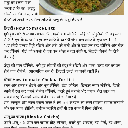
पिठ्ठी को इतना गीला
करना है कि वह, लड्डू
बांधने पर बंध जाय, सभी
चीजों को अच्छी तरह मिला लीजिये, सत्तू की पिठ्ठी तैयार है.
लिट्टी (How to make Litti)
गुथे हुये आटे से मध्यम आकार की लोइयां बना लीजिये. लोई को अंगुलियों की सहायता
से 2-3 इंच के व्यास में बड़ा कर लीजिये, कटोरी जैसा बना लीजिये, इस पर 1 - 1
1/2 छोटी चम्मच पिठ्ठी रखिये और आटे को चारो ओर से उठा कर बन्द कीजिये और गोल
कर लीजिये, गोले को हथेली से दबा कर थोड़ा चपटा कीजिये, लिट्टी सिकने के लिये
तैयार है.
तंदूर को गरम कीजिये, भरी हुई लोइयों को तंदूर में रखिये और पलट पलट कर ब्राउन
होने तक सेकिये. (पारम्परिक रूप से लिट्टी उपले पर सेकीं जाती है)
चोखा How to make Chokha for Litti
बैगन और टमाटर धोइये और भून लीजिये, ठंडा कीजिये, छिलका उतार लीजिये, किसी
प्याले में रख कर चमचे से मैस कीजिये, कतरे हुये मसाले और नमक, तेल डाल कर
अच्छी तरह मिलाइये. लीजिये बैगन का चोखा तैयार है.
आप लहसुन और प्याज पसन्द करते है तब 5-6 लहसन की कली छीलिये बारीक कतरिये
और एक प्याज छीलिये, बारीक कतरिये इन्हैं भी इस बैगन में मिला लीजिये.
आलू का चोखा (Aloo ka Chikha)
उबले आलू 4-5 छील कर बारीक तोड़ लीजिये, कतरे हुये अदरक, हरी मिर्च, हरे धनिये,