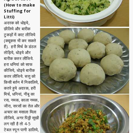
(How to make
Stuffing for
Litti)
अदरक को धोइये,
छीलिये और बारीक
टुकड़ों में काट लीजिये
(कद्दूकस भी कर सकते
हैं). हरी मिर्च के डंठल
तोड़िये, धोइये और
बारीक कतर लीजिये.
हरा धनियां को साफ
कीजिये, धोइये बारीक
कतर लीजिये. सत्तू को
किसी बर्तन में निकालिये,
कतरे हुये अदरक, हरी
मिर्च, धनियां, नीबू का
रस, नमक, काला नमक,
जीरा, सरसों का तेल और
अचार का मसाला मिला
लीजिये, अगर पिठ्ठी सूखी
लग रही है तो 4-5
टेबल स्पून पानी डालिये,