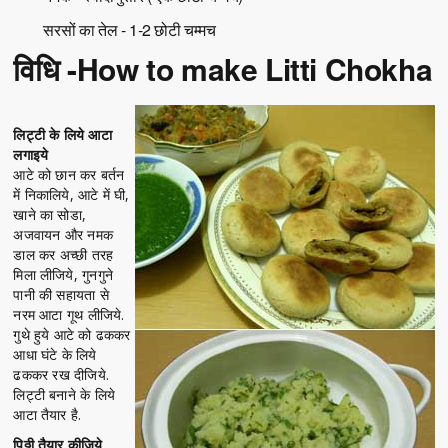
सरसों का तेल - 1-2 छोटी चम्मच
विधि -How to make Litti Chokha
लिट्टी के लिये आटा
लगाइये
आटे को छान कर बर्तन
में निकालिये, आटे में घी,
खाने का सोडा,
अजवायन और नमक
डाल कर अच्छी तरह
मिला लीजिये, गुनगुने
पानी की सहायता से
नरम आटा गूथ लीजिये.
गुथे हुये आटे को ढककर
आधा घंटे के लिये
ढककर रख दीजिये.
लिट्टी बनाने के लिये
आटा तैयार है.
पिठ्ठी तैयार कीजिये