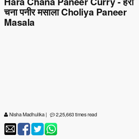
Hara Chana Paneer Curry - हरा
चना पनीर मसाला Choliya Paneer
Masala
Nisha Madhulika
|
2,25,663 times read