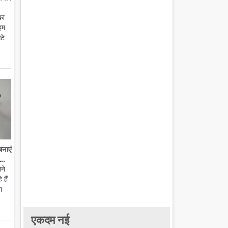
का
हम
टे
बनाएं
..
ाने
हैं
ा
एकदम नई