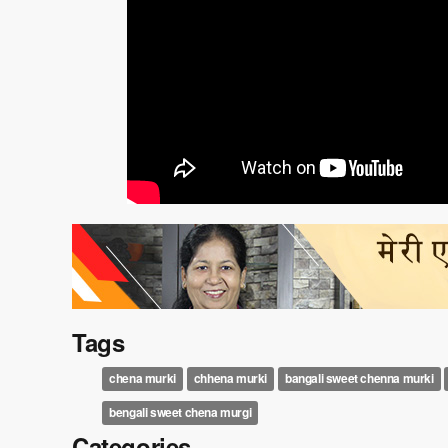
Tags
chena murki
chhena murki
bangali sweet chenna murki
bengali sweet chena murgi
Categories