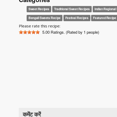
Sweet Recipes
Traditional Sweet Recipes
Indian Regional
Bengali Sweets Recipe
Festival Recipes
Featured Recipe
Please rate this recipe:
5.00
Ratings. (Rated by 1 people)
कमेंट करें