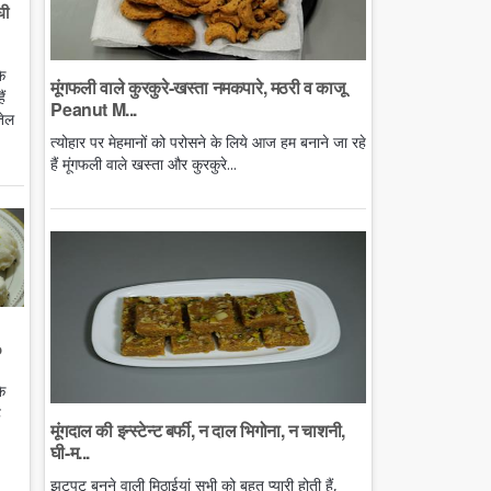
घी
े
मूंगफली वाले कुरकुरे-खस्ता नमकपारे, मठरी व काजू
ं
Peanut M...
तेल
त्योहार पर मेहमानों को परोसने के लिये आज हम बनाने जा रहे
हैं मूंगफली वाले खस्ता और कुरकुरे...
o
े
ै
मूंगदाल की इन्स्टेन्ट बर्फी, न दाल भिगोना, न चाशनी,
घी-म...
झटपट बनने वाली मिठाईयां सभी को बहुत प्यारी होती हैं,