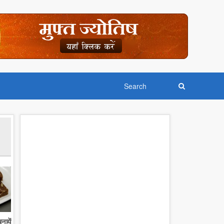
नायें