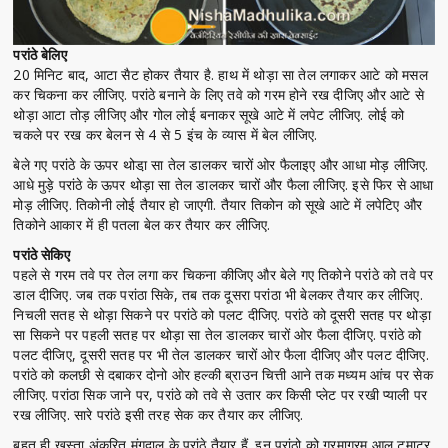
परांठे बेलिए
20 मिनिट बाद, आटा सैट होकर तैयार है. हाथ में थोड़ा सा तेल लगाकर आटे को मसल
कर चिकना कर लीजिए. परांठे बनाने के लिए तवे को गरम होने रख दीजिए और आटे से
थोड़ा आटा तोड़ लीजिए और गोल लोई बनाकर सूखे आटे में लपेट लीजिए. लोई को
चकले पर रख कर बेलन से 4 से 5 इंच के व्यास में बेल लीजिए.
बेले गए परांठे के ऊपर थोडा़ सा तेल डालकर चारों ओर फैलाइए और आधा मोड़ लीजिए.
आधे मुड़े परांठे के ऊपर थोड़ा सा तेल डालकर चारों और फैला लीजिए. इसे फिर से आधा
मोड़ लीजिए. तिकोनी लोई तैयार हो जाएगी. तैयार तिकोन को सूखे आटे में लपेटिए और
तिकोने आकार में ही पतला बेल कर तैयार कर लीजिए.
परांठे सेकिए
पहले से गरम तवे पर तेल लगा कर चिकना कीजिए और बेले गए तिकोने परांठे को तवे पर
डाल दीजिए. जब तक परांठा सिके, तब तक दूसरा परांठा भी बेलकर तैयार कर लीजिए.
निचली सतह से थोड़ा सिकने पर परांठे को पलट दीजिए. परांठे को दूसरी सतह पर थोड़ा
सा सिकने पर पहली सतह पर थोड़ा सा तेल डालकर चारों ओर फैला दीजिए. परांठे को
पलट दीजिए, दूसरी सतह पर भी तेल डालकर चारों ओर फैला दीजिए और पलट दीजिए.
परांठे को कलछी से दबाकर दोनो ओर हल्की ब्राउन चित्ती आने तक मध्यम आंच पर सेक
लीजिए. परांठा सिक जाने पर, परांठे को तवे से उतार कर किसी प्लेट पर रखी प्याली पर
रख लीजिए. सारे परांठे इसी तरह सेक कर तैयार कर लीजिए.
बहुत ही खस्ता अंकुरित मूंगदाल के परांठे तैयार हैं. इन परांठो को गरमागरम आलू टमाटर