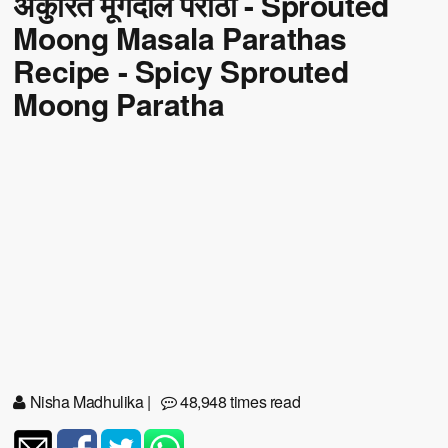
अंकुरित मूंगदाल परांठा - Sprouted
Moong Masala Parathas
Recipe - Spicy Sprouted
Moong Paratha
Nisha Madhulika
|
48,948 times read