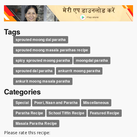
Tags
sprouted moong dal paratha
sprouted moong masala parathas recipe
spicy sprouted moong paratha
moongdal paratha
sprouted dal paratha
ankurrit moong paratha
ankurit moong masala paratha
Categories
Special
Poori, Naan and Paratha
Miscellaneous
Paratha Recipe
School Tiffin Recipe
Featured Recipe
Masala Paratha Recipe
Please rate this recipe: