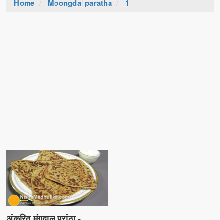
Home
Moongdal paratha
1
अंकुरित मूंगदाल परांठा -