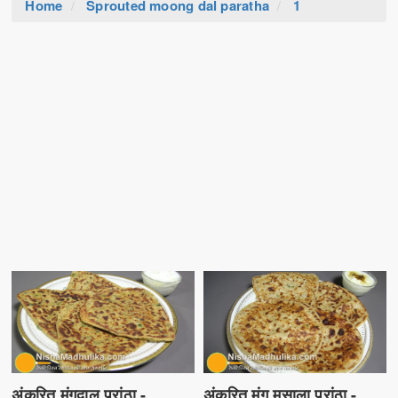
Home
Sprouted moong dal paratha
1
अंकुरित मूंगदाल परांठा -
अंकुरित मूंग मसाला परांठा -