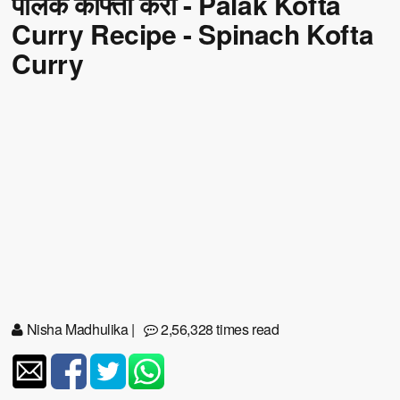
पालक कोफ्ता करी - Palak Kofta
Curry Recipe - Spinach Kofta
Curry
Nisha Madhulika
|
2,56,328 times read