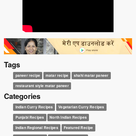
Tags
paneer recipe
matar recipe
shahi matar paneer
restaurant style matar paneer
Categories
Indian Curry Recipes
Vegetarian Curry Recipes
Punjabi Recipes
North Indian Recipes
Indian Regional Recipes
Featured Recipe