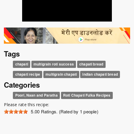
Tags
chapati
multigrain roti success
chapati bread
chapati recipe
multigrain chapati
indian chapati bread
Categories
Poori, Naan and Paratha
Roti Chapati Fulka Recipes
Please rate this recipe:
5.00
Ratings. (Rated by 1 people)