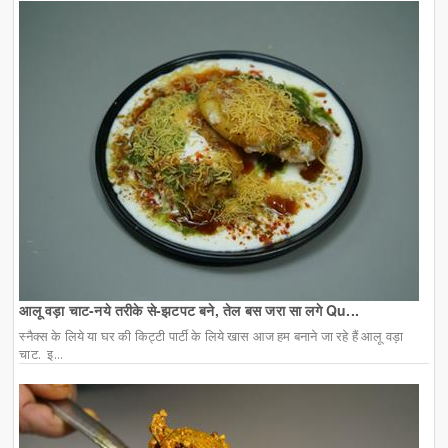
आलू वड़ा चाट-नये तरीके से-झटपट बने, तेल बस जरा सा लगे Qu...
स्नैक्स के लिये या घर की किट्टी पार्टी के लिये खास आज हम बनाने जा रहे हैं आलू वड़ा
चाट. इ...