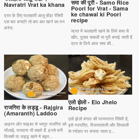
समा की पूरी - Samo Rice
Navratri Vrat ka khana
Poori for Vrat - Sama
ke chawal ki Poori
व्रत के लिए फलाहारी आलू बोंडा रेसिपी
recipe
एक बार बनाएंगे तो बार-बार खाने का मन
करेगा.
व्व्रत में फलाहारी खाने के लिये समा से
खीर, पुलाव चकली या पूरी बनाई जाती हैं.
व्रत के लिये आज समा की...
एलो झेलो - Elo Jhelo
राजगिरा के लड्डू - Rajgira
Recipe
(Amaranth) Laddoo
एलो झेलो बंगाल की परम्परागत रैसिपी है,
आइरन और फाइबर से भरपूर राजगिरा को
इसे नवरात्रि, विजयादशमी और दिपावली
चौलाई, रामदाना भी कहते हैं. इनसे बनी
के त्योहार पर बनाया जाता ह...
चिक्की या लड्डू खाने में बहुत...