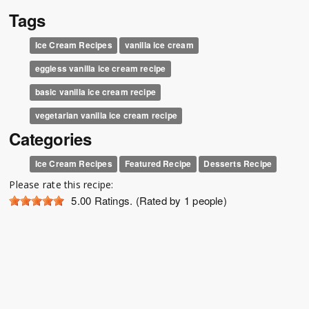
Tags
Ice Cream Recipes
vanilla ice cream
eggless vanilla ice cream recipe
basic vanilla ice cream recipe
vegetarian vanilla ice cream recipe
Categories
Ice Cream Recipes
Featured Recipe
Desserts Recipe
Please rate this recipe:
5.00
Ratings. (Rated by 1 people)