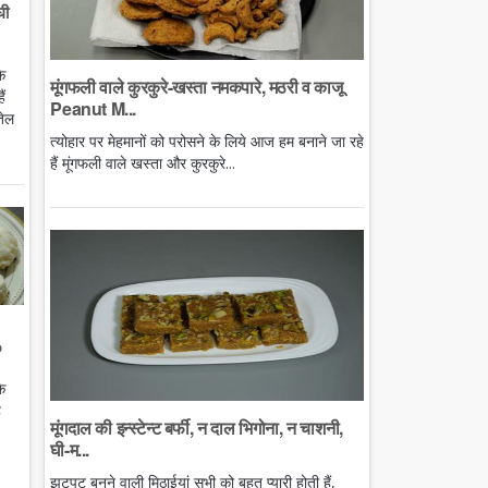
घी
े
मूंगफली वाले कुरकुरे-खस्ता नमकपारे, मठरी व काजू
ं
Peanut M...
तेल
त्योहार पर मेहमानों को परोसने के लिये आज हम बनाने जा रहे
हैं मूंगफली वाले खस्ता और कुरकुरे...
o
े
ै
मूंगदाल की इन्स्टेन्ट बर्फी, न दाल भिगोना, न चाशनी,
घी-म...
झटपट बनने वाली मिठाईयां सभी को बहुत प्यारी होती हैं,