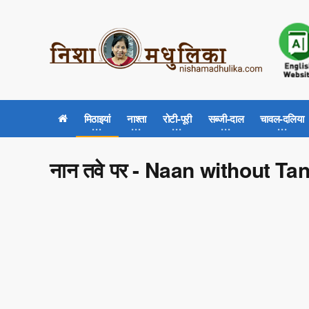
मिठाइयां
नाश्ता
रोटी-पूरी
सब्जी-दाल
चावल-दलिया
नान तवे पर - Naan without T