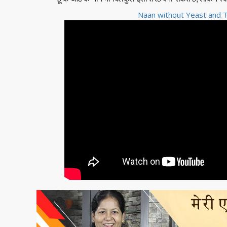
Naan without Yeast and 