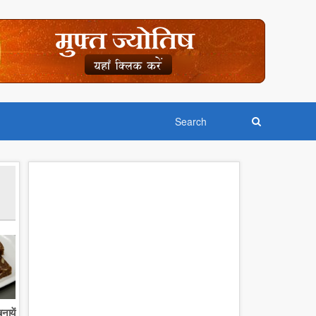
नायें