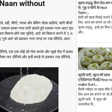
 Naan without
चूरमा लड्डू, बिना तेल-कम 
के, गुड़ व चीनी के Holi
Spec...
होली की खास मिठाई बनाने क
लिए, आज हम बनाने जा रहे है
ाइये, दही, चीनी, नमक और बेकिंग सोडा डालिये, सारी चीजों
चूरमा लड्डू. इन्हें हम बिना 
़ा एकदम हल्का गरम पानी डालते हुये एकदम नरम आटा गूंथ
और...
 चिकना होने तक गूथिये, आटे को चिकना करने में 5-6
 है) गुथे आटे को ढककर गरम जगह पर रख दीजिये, आटा
जिये, एक एक लोई को गोल करके और सूखे मैदा में हल्का
 तैयार कर लीजिये और इन्हैं कपड़े से ढककर रख लीजिये,
सूरती घारी, सूरत की खास
ट्रेडिशनल मिठाई How t
make Surt...
किसी त्योहार या खास मौके क
लिए आज हम बनाने जा रहे ह
सूरती घारी. ये सूरत की
पारम्परिक मि...