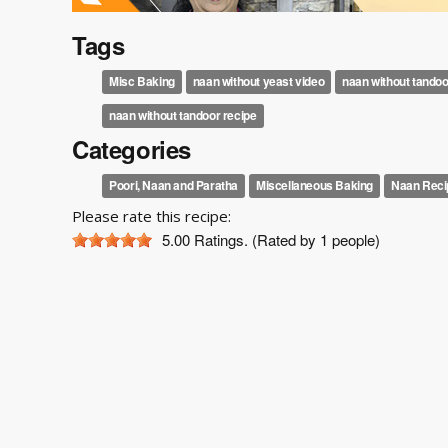
Tags
Misc Baking
naan without yeast video
naan without tando
naan without tandoor recipe
Categories
Poori, Naan and Paratha
Miscellaneous Baking
Naan Reci
Please rate this recipe:
5.00
Ratings. (Rated by 1 people)