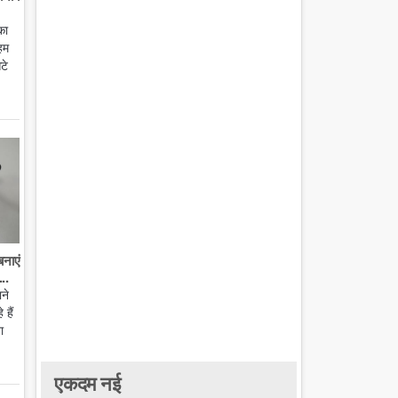
का
हम
टे
बनाएं
..
ाने
हैं
ा
एकदम नई