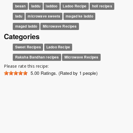
besan
laddu
laddoo
Ladoo Recipe
holi recipes
ladu
microwave sweets
magad ke laddo
magad laddo
Microwave Recipes
Categories
Sweet Recipes
Ladoo Recipe
Raksha Bandhan recipes
Microwave Recipes
Please rate this recipe:
5.00
Ratings. (Rated by 1 people)