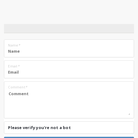
Name
*
Email
*
Comment
*
Please verify you're not a bot