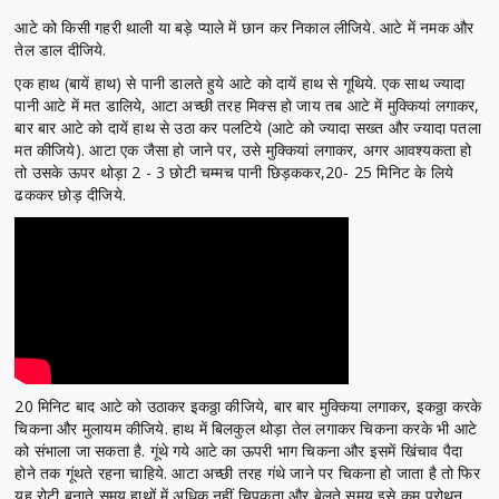
आटे को किसी गहरी थाली या बड़े प्याले में छान कर निकाल लीजिये. आटे में नमक और
तेल डाल दीजिये.
एक हाथ (बायें हाथ) से पानी डालते हुये आटे को दायें हाथ से गूथिये. एक साथ ज्यादा
पानी आटे में मत डालिये, आटा अच्छी तरह मिक्स हो जाय तब आटे में मुक्कियां लगाकर,
बार बार आटे को दायें हाथ से उठा कर पलटिये (आटे को ज्यादा सख्त और ज्यादा पतला
मत कीजिये). आटा एक जैसा हो जाने पर, उसे मुक्कियां लगाकर, अगर आवश्यकता हो
तो उसके ऊपर थोड़ा 2 - 3 छोटी चम्मच पानी छिड़ककर,20- 25 मिनिट के लिये
ढककर छोड़ दीजिये.
20 मिनिट बाद आटे को उठाकर इकठ्ठा कीजिये, बार बार मुक्किया लगाकर, इकठ्ठा करके
चिकना और मुलायम कीजिये. हाथ में बिलकुल थोड़ा तेल लगाकर चिकना करके भी आटे
को संभाला जा सकता है. गूंथे गये आटे का ऊपरी भाग चिकना और इसमें खिंचाव पैदा
होने तक गूंथते रहना चाहिये. आटा अच्छी तरह गंथे जाने पर चिकना हो जाता है तो फिर
यह रोटी बनाते समय हाथों में अधिक नहीं चिपकता और बेलते समय इसे कम परोथन