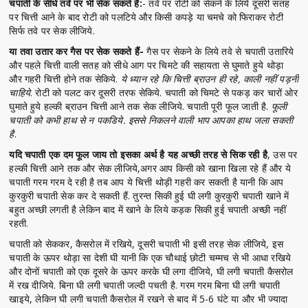
चपाती के सीधे तवे पर भी सेक सकते हैं:
- तवे पर रोटी को सेकने के लिये दूसरी सतह
पर चित्ती आने के बाद रोटी को पलटिये और किसी कपड़े या चमचे को फिराकर रोटी
सिर्फ तवे पर सेक लीजिये.
या तवा उतार कर गैस पर सेक सकते हैं-
गैस पर सेकने के लिये तवे से चपाती उतारिये
और पहले चित्ती वाली सतह को सीधे आग पर चिमटे की सहायता से घुमाते हुये थोड़ा
और गहरी चित्ती होने तक सेकिये.
ये ध्यान रहे कि चित्ती ब्राउन ही रहे, काली नहीं पड़नी
चाहिये
. रोटी को पलट कर दूसरी तरफ सेकिये. चपाती को चिमटे से पकड़ कर चारों ओर
घुमाते हुये हल्की ब्राउन चित्ती आने तक सेक लीजिये. चपाती पूरी फूल जाती है.
फूली
चपाती को कभी हाथ से न पकडिये. इससे निकलने वाली भाप आपका हाथ जला सकती
है
.
यदि चपाती एक दम फूल जाय तो इसका अर्थ है यह अच्छी तरह से सिक रही है
, उस पर
हल्की चित्ती आने तक और सेक लीजिये,अगर आप किसी को खाना खिला रहे हैं और ये
चपाती गरम गरम दे रही है तब आप ये चित्ती थोड़ी गहरी कर सकती है यानी कि आप
कुरकुरी चपाती सेक कर दे सकती हैं. तुरन्त सिकी हुई घी लगी कुरकुरी चपाती खाने में
बहुत अच्छी लगती है लेकिन बाद में खाने के लिये कड़क सिकी हुई चपाती अच्छी नहीं
रहती.
चपाती को सेककर, कैसरोल में रखिये, दूसरी चपाती भी इसी तरह सेक लीजिये, इस
चपाती के ऊपर थोड़ा सा देशी घी यानी कि एक चौथाई छोटी चम्मच से भी आधा रखिये
और दोनों चपाती को एक दूसरे के ऊपर करके घी लगा दीजिये, घी लगी चपाती कैसरोल
में रख दीजिये. बिना घी लगी चपाती जल्दी पचती है. गरम गरम बिना घी लगी चपाती
खाइये, लेकिन घी लगी चपाती कैसरोल में रखने से बाद में 5-6 घंटे या और भी ज्यादा