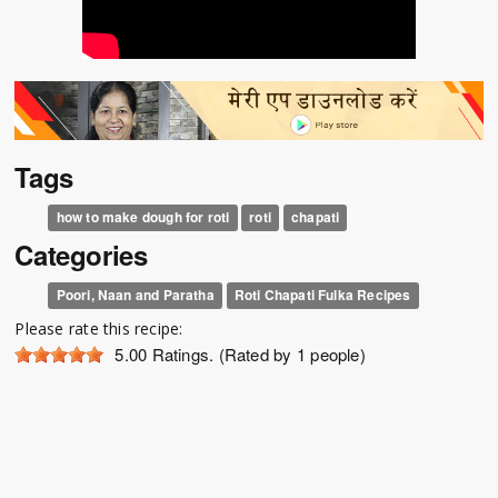
Tags
how to make dough for roti
roti
chapati
Categories
Poori, Naan and Paratha
Roti Chapati Fulka Recipes
Please rate this recipe:
5.00
Ratings. (Rated by 1 people)