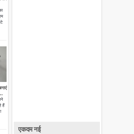
का
हम
टे
बनाएं
..
ाने
हैं
ा
एकदम नई