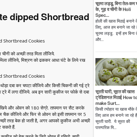
चूरमा लड्डू, बिना तेल-कम 
के, गुड़ व चीनी के Holi
ate dipped Shortbread
Spec...
होली की खास मिठाई बनाने क
लिए, आज हम बनाने जा रहे है
चूरमा लड्डू. इन्हें हम बिना 
और...
 चीनी को अच्छी तरह मिला लीजिये.
 मिला लीजिये, मिश्रण को ढककर आधा घंटे के लिये रख
से थोड़ा दबा कर चपटा कीजिये और किसी चिकनी की गई ट्रे
सूरती घारी, सूरत की खास
े ट्रे में लगा दीजिये. अब इन सारी कुकीज पर फोर्क से दबा
ट्रेडिशनल मिठाई How t
make Surt...
 रखिये और ओवन को 180 सेग्रे. तापमान पर सैट करके
किसी त्योहार या खास मौके क
कीज चैक कीजिये और फिर से ओवन को इसी तापमान पर 5
लिए आज हम बनाने जा रहे ह
अच्छी तरह बेक हो जाती है, अगर आपको कुकीज अभी अच्छी
सूरती घारी. ये सूरत की
सकते हैं.
पारम्परिक मि...
कुकीज को बेक करने के लिये ओवन में रखिये. सारी