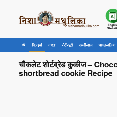
मिठाइयां
नाश्ता
रोटी-पूरी
सब्जी-दाल
चावल-दलिया
चौकलेट शोर्टब्रेड कुकीज – Cho
shortbread cookie Recipe