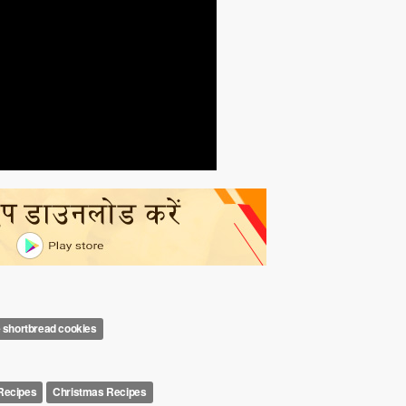
 shortbread cookies
 Recipes
Christmas Recipes