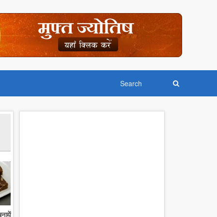
नायें