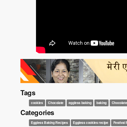
Tags
cookies
Chocolate
eggless baking
baking
Chocolate
Categories
Eggless Baking Recipes
Eggless cookies recipe
Festival