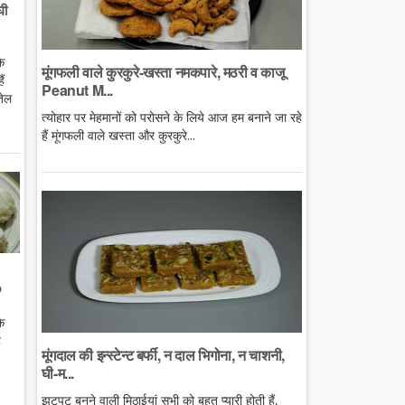
घी
े
मूंगफली वाले कुरकुरे-खस्ता नमकपारे, मठरी व काजू
ं
Peanut M...
तेल
त्योहार पर मेहमानों को परोसने के लिये आज हम बनाने जा रहे
हैं मूंगफली वाले खस्ता और कुरकुरे...
o
े
ै
मूंगदाल की इन्स्टेन्ट बर्फी, न दाल भिगोना, न चाशनी,
घी-म...
झटपट बनने वाली मिठाईयां सभी को बहुत प्यारी होती हैं,