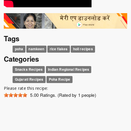
Tags
poha
namkeen
rice flakes
holi recipes
Categories
Snacks Recipes
Indian Regional Recipes
Gujarati Recipes
Poha Recipe
Please rate this recipe:
5.00
Ratings. (Rated by 1 people)