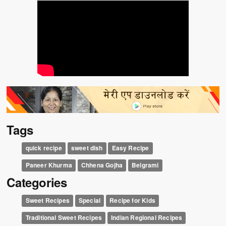
Tags
quick recipe
sweet dish
Easy Recipe
Paneer Khurma
Chhena Gojha
Belgrami
Categories
Sweet Recipes
Special
Recipe for Kids
Traditional Sweet Recipes
Indian Regional Recipes