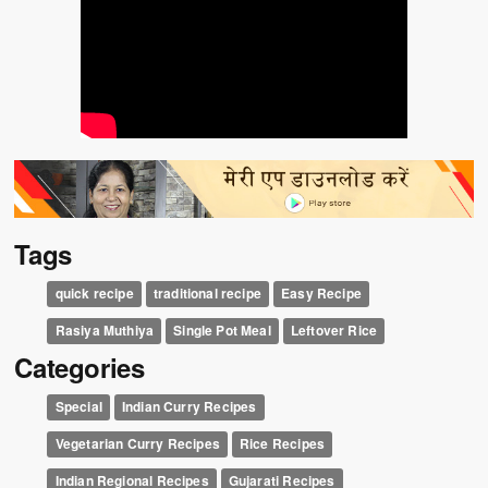
Tags
quick recipe
traditional recipe
Easy Recipe
Rasiya Muthiya
Single Pot Meal
Leftover Rice
Categories
Special
Indian Curry Recipes
Vegetarian Curry Recipes
Rice Recipes
Indian Regional Recipes
Gujarati Recipes