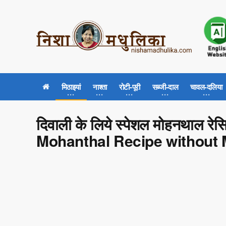
मिठाइयां
नाश्ता
रोटी-पूरी
सब्जी-दाल
चावल-दलिया
दिवाली के लिये स्पेशल मोहनथाल र
Mohanthal Recipe without