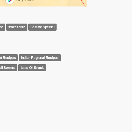
doo
sweet dish
Festive Special
et Recipes
Indian Regional Recipes
li Sweets
Less Oil Snack