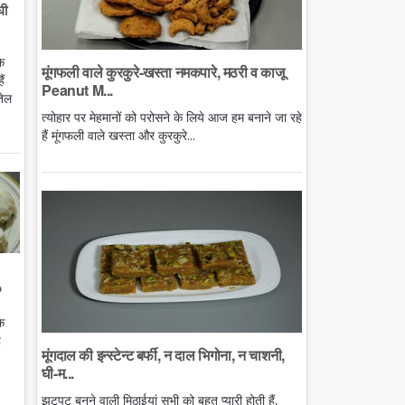
घी
े
मूंगफली वाले कुरकुरे-खस्ता नमकपारे, मठरी व काजू
ं
Peanut M...
तेल
त्योहार पर मेहमानों को परोसने के लिये आज हम बनाने जा रहे
हैं मूंगफली वाले खस्ता और कुरकुरे...
o
े
ै
मूंगदाल की इन्स्टेन्ट बर्फी, न दाल भिगोना, न चाशनी,
घी-म...
झटपट बनने वाली मिठाईयां सभी को बहुत प्यारी होती हैं,