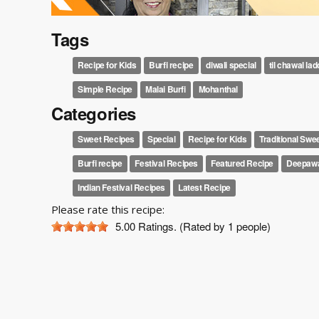
Tags
Recipe for Kids
Burfi recipe
diwali special
til chawal la
Simple Recipe
Malai Burfi
Mohanthal
Categories
Sweet Recipes
Special
Recipe for Kids
Traditional Swe
Burfi recipe
Festival Recipes
Featured Recipe
Deepawa
Indian Festival Recipes
Latest Recipe
Please rate this recipe:
5.00
Ratings. (Rated by 1 people)