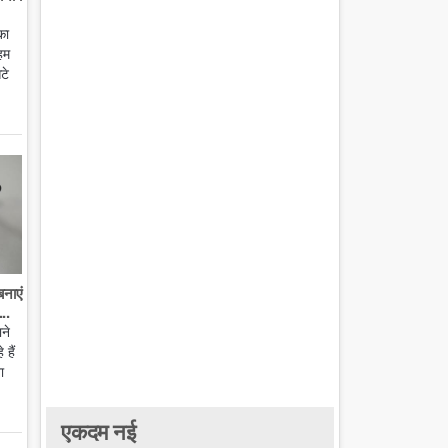
का
हम
टे
बनाएं
..
ाने
हैं
ा
एकदम नई