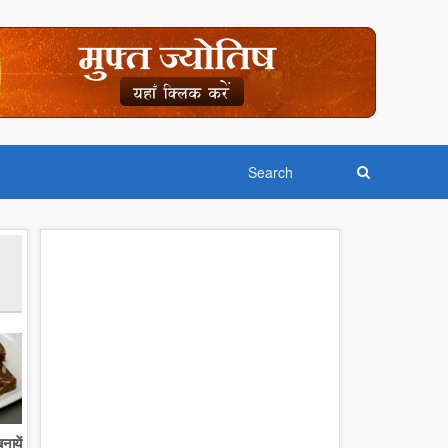
नायें