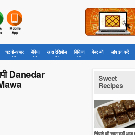
चटनी-अचार
बेकिंग
खास रेसिपीज़
विभिन्न
मेंबर बने
लॉग इन करें
ेसिपी Danedar
Sweet
 Mawa
Recipes
सिंघाडे की खास बर्फी आज ब