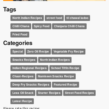
Tags
North Indian Recipes
street food
til chawal ladoo
Chilli Chana
Spicy Food
Chatpata Chilli Chana
Fried Food
Categories
Special
Zero Oil Recipe
Vegetable Fry Recipe
Snacks Recipes
North Indian Recipes
Indian Regional Recipes
School Tiffin Recipe
Chaat-Recipes
Namkeen Snacks Recipe
Deep Fry Snacks Recipes
Featured Recipe
Less Oil Snack
Starter Recipes
Street Food Recipes
Latest Recipe
Please rate this recipe: