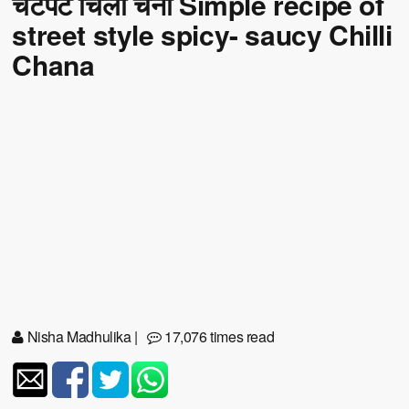
चटपटे चिली चना Simple recipe of
street style spicy- saucy Chilli
Chana
Nisha Madhulika
|
17,076 times read