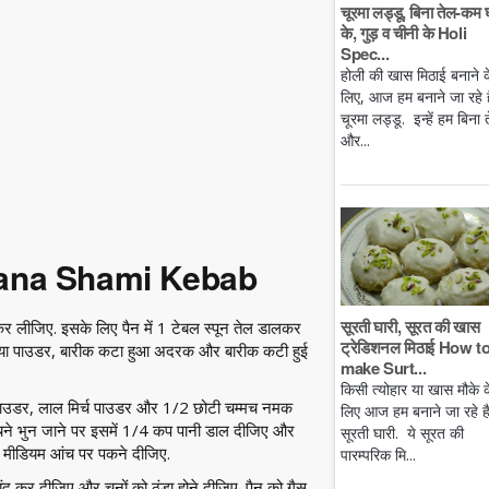
चूरमा लड्डू, बिना तेल-कम 
के, गुड़ व चीनी के Holi
Spec...
होली की खास मिठाई बनाने क
लिए, आज हम बनाने जा रहे है
चूरमा लड्डू. इन्हें हम बिना 
और...
hana Shami Kebab
सूरती घारी, सूरत की खास
र लीजिए. इसके लिए पैन में 1 टेबल स्पून तेल डालकर
ट्रेडिशनल मिठाई How t
निया पाउडर, बारीक कटा हुआ अदरक और बारीक कटी हुई
make Surt...
किसी त्योहार या खास मौके क
 पाउडर, लाल मिर्च पाउडर और 1/2 छोटी चम्मच नमक
लिए आज हम बनाने जा रहे ह
. चने भुन जाने पर इसमें 1/4 कप पानी डाल दीजिए और
सूरती घारी. ये सूरत की
 मीडियम आंच पर पकने दीजिए.
पारम्परिक मि...
बंद कर दीजिए और चनों को ठंडा होने दीजिए. पैन को गैस