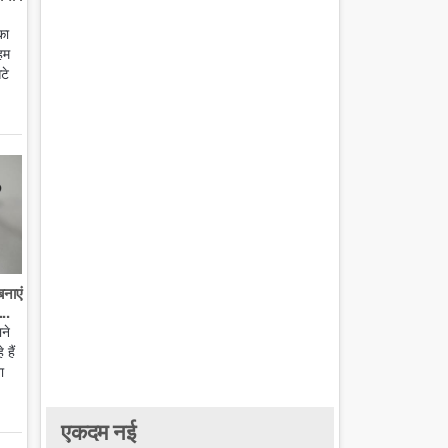
का
हम
टे
बनाएं
..
ाने
हैं
ा
एकदम नई