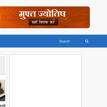
नायें