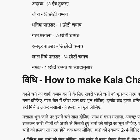
अदरक - ½ इंच टुकडा़
जीरा - ½ छोटी चम्मच
धनिया पाउडर - 1 छोटी चम्मच
गरम मसाला - ½ छोटी चम्मच
अमचूर पाउडर - ½ छोटी चम्मच
लाल मिर्च पाउडर - ¼ छोटी चम्मच
नमक - 1 छोटी चम्मच या स्वादानुसार
विधि - How to make Kala C
काले चने का शामी कबाब बनाने के लिए सबसे पहले चनों को भूनकर नरम क
गरम कीजिए. गरम तेल में जीरा डाल कर भून लीजिए. इसके बाद इसमें ध
हरी मिर्च डालकर मसालों को हल्का सा भून लीजिए.
मसाला भुन जाने पर इसमें चने डाल दीजिए. साथ में गरम मसाला, अमचूर
डालकर सारी चीजों को अच्छे से मिलाते हुए चनों को थोड़ा सा भून लीजिए
चनों को हल्का सा नरम होने तक पका लीजिए. चनों को ढककर 2-4 मिनिट
4 मिनिट बाद चनों को चैक कीजिए, चने हल्के से नरम होकर तैयार हैं. गैस 