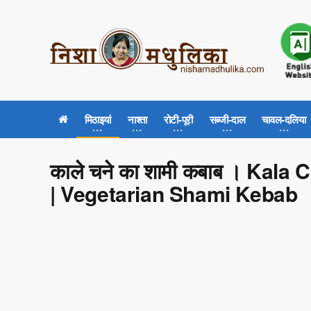
मिठाइयां
नाश्ता
रोटी-पूरी
सब्जी-दाल
चावल-दलिया
काले चने का शामी कबाब । Ka
| Vegetarian Shami Kebab