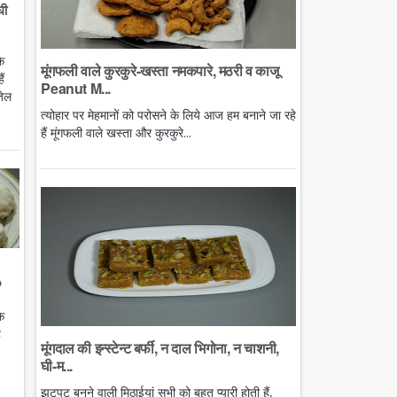
घी
े
मूंगफली वाले कुरकुरे-खस्ता नमकपारे, मठरी व काजू
ं
Peanut M...
तेल
त्योहार पर मेहमानों को परोसने के लिये आज हम बनाने जा रहे
हैं मूंगफली वाले खस्ता और कुरकुरे...
o
े
ै
मूंगदाल की इन्स्टेन्ट बर्फी, न दाल भिगोना, न चाशनी,
घी-म...
झटपट बनने वाली मिठाईयां सभी को बहुत प्यारी होती हैं,