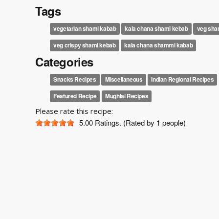
Tags
vegetarian shami kabab
kala chana shami kebab
veg sha
veg crispy shami kebab
kala chana shammi kabab
Categories
Snacks Recipes
Miscellaneous
Indian Regional Recipes
Featured Recipe
Mughlai Recipes
Please rate this recipe:
5.00
Ratings. (Rated by 1 people)