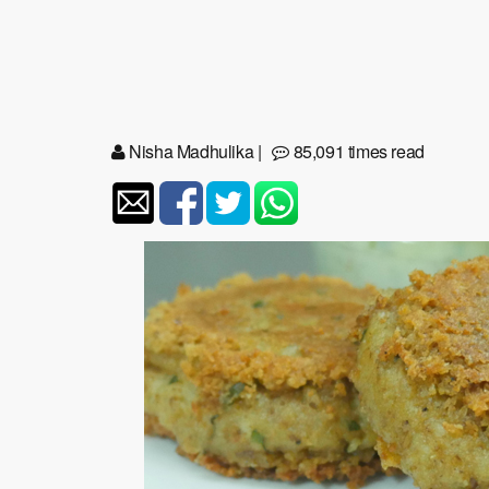
Nisha Madhulika
|
85,091 times read