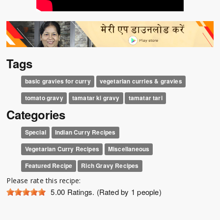
Tags
basic gravies for curry
vegetarian curries & gravies
tomato gravy
tamatar ki gravy
tamatar tari
Categories
Special
Indian Curry Recipes
Vegetarian Curry Recipes
Miscellaneous
Featured Recipe
Rich Gravy Recipes
Please rate this recipe:
5.00
Ratings. (Rated by 1 people)