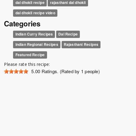
dal dhokli recipe
rajasthani dal dhokli
dal dhokli recipe video
Categories
Indian Curry Recipes
Dal Recipe
Indian Regional Recipes
Rajasthani Recipes
Featured Recipe
Please rate this recipe:
5.00
Ratings. (Rated by 1 people)