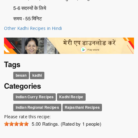
5-6 सदस्यों के लिये
समय - 55 मिनिट
Other Kadhi Recipes in Hindi
Tags
besan
kadhi
Categories
Indian Curry Recipes
Kadhi Recipe
Indian Regional Recipes
Rajasthani Recipes
Please rate this recipe:
5.00
Ratings. (Rated by 1 people)