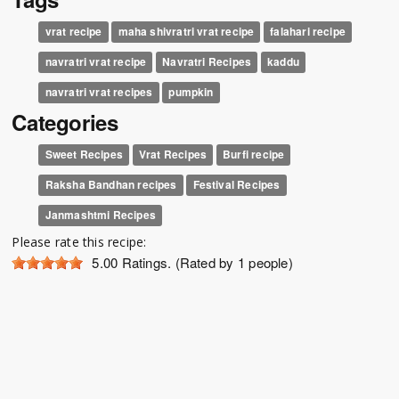
vrat recipe
maha shivratri vrat recipe
falahari recipe
navratri vrat recipe
Navratri Recipes
kaddu
navratri vrat recipes
pumpkin
Categories
Sweet Recipes
Vrat Recipes
Burfi recipe
Raksha Bandhan recipes
Festival Recipes
Janmashtmi Recipes
Please rate this recipe:
5.00
Ratings. (Rated by 1 people)