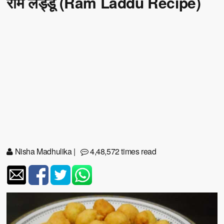
राम लड्डू (Ram Laddu Recipe)
Nisha Madhulika
|
4,48,572 times read