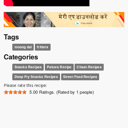
Tags
moong dal
fritters
Categories
Snacks Recipes
Pakora Recipe
Chaat-Recipes
Deep Fry Snacks Recipes
Street Food Recipes
Please rate this recipe:
5.00
Ratings. (Rated by 1 people)