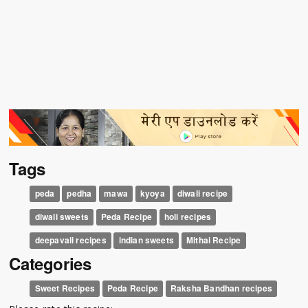
Tags
peda
pedha
mawa
kyoya
diwali recipe
diwali sweets
Peda Recipe
holi recipes
deepavali recipes
indian sweets
Mithai Recipe
Categories
Sweet Recipes
Peda Recipe
Raksha Bandhan recipes