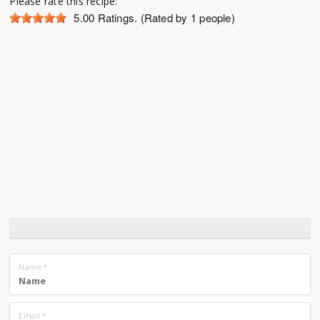
Please rate this recipe:
5.00
Ratings. (Rated by 1 people)
Name
*
Email
*