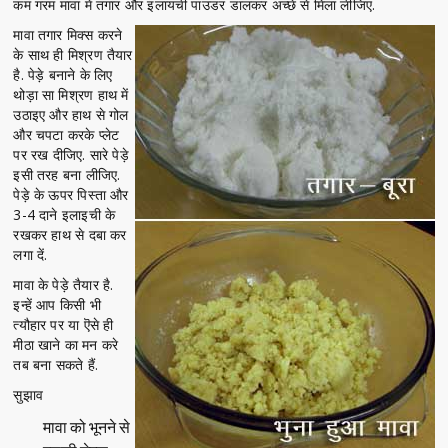
कम गरम मावा में तगार और इलायची पाउडर डालकर अच्छे से मिला लीजिए.
मावा तगार मिक्स करने
के साथ ही मिश्रण तैयार
है. पेड़े बनाने के लिए
थोड़ा सा मिश्रण हाथ में
उठाइए और हाथ से गोल
और चपटा करके प्लेट
पर रख दीजिए. सारे पेड़े
इसी तरह बना लीजिए.
पेड़े के ऊपर पिस्ता और
3-4 दाने इलाइची के
रखकर हाथ से दबा कर
लगा दें.
मावा के पेड़े तैयार है.
इन्हें आप किसी भी
त्यौहार पर या ऎसे ही
मीठा खाने का मन करे
तब बना सकते हैं.
सुझाव
मावा को भूनने से