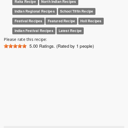
Raita Recipe
North Indian Recipes
Indian Regional Recipes
School Tiffin Recipe
Festival Recipes
Featured Recipe
Holi Recipes
Indian Festival Recipes
Latest Recipe
Please rate this recipe:
5.00
Ratings. (Rated by 1 people)