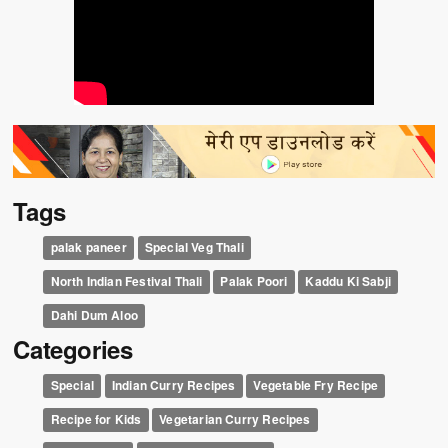
Tags
palak paneer
Special Veg Thali
North Indian Festival Thali
Palak Poori
Kaddu Ki Sabji
Dahi Dum Aloo
Categories
Special
Indian Curry Recipes
Vegetable Fry Recipe
Recipe for Kids
Vegetarian Curry Recipes