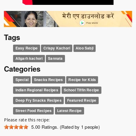
Tags
Easy Recipe
Crispy Kachori
Aloo Sabji
Aligarh kachori
Sannata
Categories
Special
Snacks Recipes
Recipe for Kids
Indian Regional Recipes
School Tiffin Recipe
Deep Fry Snacks Recipes
Featured Recipe
Street Food Recipes
Latest Recipe
Please rate this recipe:
5.00
Ratings. (Rated by 1 people)