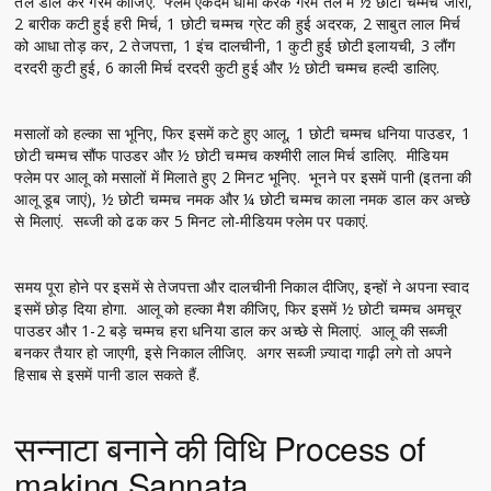
तेल डाल कर गरम कीजिए. फ्लेम एकदम धीमी करके गरम तेल में ½ छोटी चम्मच जीरा,
2 बारीक कटी हुई हरी मिर्च, 1 छोटी चम्मच ग्रेट की हुई अदरक, 2 साबुत लाल मिर्च
को आधा तोड़ कर, 2 तेजपत्ता, 1 इंच दालचीनी, 1 कुटी हुई छोटी इलायची, 3 लौंग
दरदरी कुटी हुई, 6 काली मिर्च दरदरी कुटी हुई और ½ छोटी चम्मच हल्दी डालिए.
मसालों को हल्का सा भूनिए, फिर इसमें कटे हुए आलू, 1 छोटी चम्मच धनिया पाउडर, 1
छोटी चम्मच सौंफ पाउडर और ½ छोटी चम्मच कश्मीरी लाल मिर्च डालिए. मीडियम
फ्लेम पर आलू को मसालों में मिलाते हुए 2 मिनट भूनिए. भूनने पर इसमें पानी (इतना की
आलू डूब जाएं), ½ छोटी चम्मच नमक और ¼ छोटी चम्मच काला नमक डाल कर अच्छे
से मिलाएं. सब्जी को ढक कर 5 मिनट लो-मीडियम फ्लेम पर पकाएं.
समय पूरा होने पर इसमें से तेजपत्ता और दालचीनी निकाल दीजिए, इन्हों ने अपना स्वाद
इसमें छोड़ दिया होगा. आलू को हल्का मैश कीजिए, फिर इसमें ½ छोटी चम्मच अमचूर
पाउडर और 1-2 बड़े चम्मच हरा धनिया डाल कर अच्छे से मिलाएं. आलू की सब्जी
बनकर तैयार हो जाएगी, इसे निकाल लीजिए. अगर सब्जी ज़्यादा गाढ़ी लगे तो अपने
हिसाब से इसमें पानी डाल सकते हैं.
सन्नाटा बनाने की विधि Process of
making Sannata