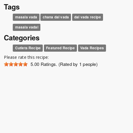
Tags
masala vada
chana dal vada
dal vada recipe
masala vadai
Categories
Cutlets Recipe
Featured Recipe
Vada Recipes
Please rate this recipe:
5.00
Ratings. (Rated by 1 people)