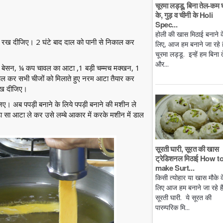
चूरमा लड्डू, बिना तेल-कम 
के, गुड़ व चीनी के Holi
Spec...
होली की खास मिठाई बनाने क
कर रख दीजिए। 2 घंटे बाद दाल को पानी से निकाल कर
लिए, आज हम बनाने जा रहे है
चूरमा लड्डू. इन्हें हम बिना 
और...
कप बेसन, ¼ कप चावल का आटा ,1 बड़ी चम्मच मक्खन, 1
ाल कर सभी चीजों को मिलाते हुए नरम आटा तैयार कर
 रख दीजिए।
 अब पपड़ी बनाने के लिये पपड़ी बनाने की मशीन ले
ा सा आटा ले कर उसे लम्बे आकार में करके मशीन में डाल
सूरती घारी, सूरत की खास
ट्रेडिशनल मिठाई How t
make Surt...
किसी त्योहार या खास मौके क
लिए आज हम बनाने जा रहे ह
सूरती घारी. ये सूरत की
पारम्परिक मि...