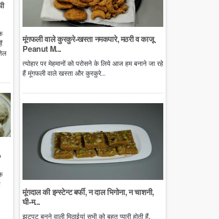
घी
े
मूंगफली वाले कुरकुरे-खस्ता नमकपारे, मठरी व काजू
ं
Peanut M...
तेल
त्योहार पर मेहमानों को परोसने के लिये आज हम बनाने जा रहे
हैं मूंगफली वाले खस्ता और कुरकुरे...
o
े
ै
मूंगदाल की इन्स्टेन्ट बर्फी, न दाल भिगोना, न चाशनी,
घी-म...
झटपट बनने वाली मिठाईयां सभी को बहुत प्यारी होती हैं,