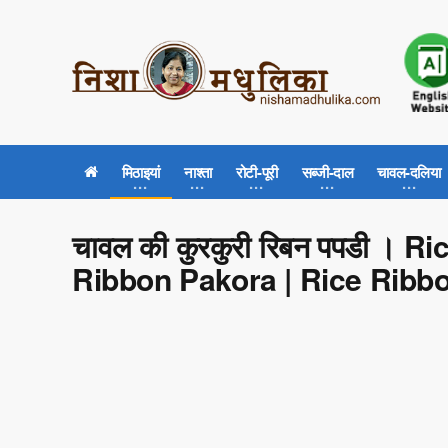
मिठाइयां
नाश्ता
रोटी-पूरी
सब्जी-दाल
चावल-दलिया
चावल की कुरकुरी रिबन पपडी । R
Ribbon Pakora | Rice Rib