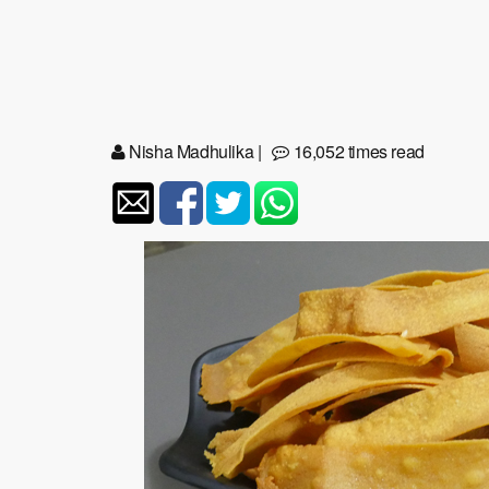
Nisha Madhulika
|
16,052 times read