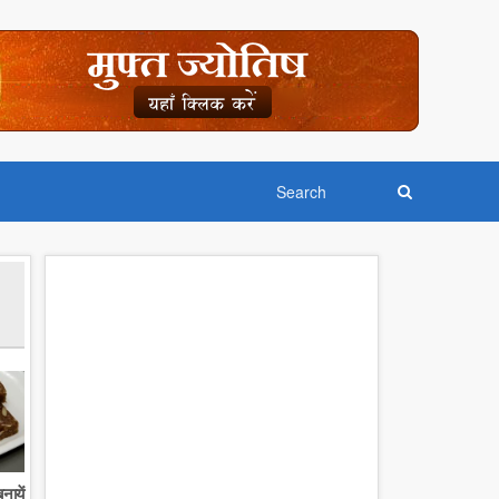
नायें