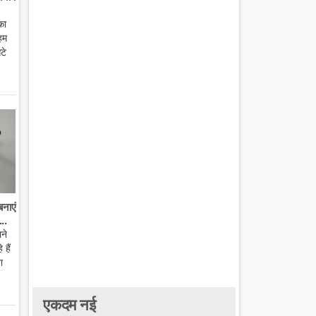
का
हम
टे
बनाएं
..
ाने
हैं
ा
एकदम नई