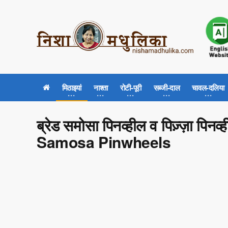
मिठाइयां
नाश्ता
रोटी-पूरी
सब्जी-दाल
चावल-दलिया
ब्रेड समोसा पिनव्हील व पिज़्ज़ा प
Samosa Pinwheels