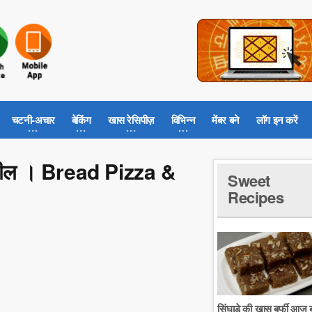
चटनी-अचार
बेकिंग
खास रेसिपीज़
विभिन्न
मेंबर बने
लॉग इन करें
िनव्हील । Bread Pizza &
Sweet
Recipes
सिंघाडे की खास बर्फी आज ब