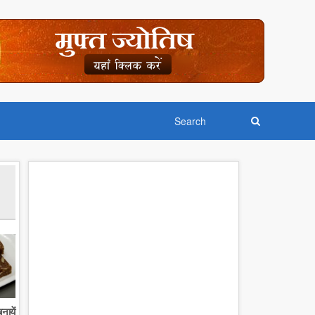
नायें