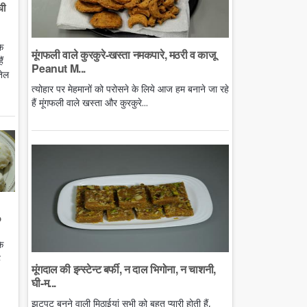
घी
े
मूंगफली वाले कुरकुरे-खस्ता नमकपारे, मठरी व काजू
ं
Peanut M...
तेल
त्योहार पर मेहमानों को परोसने के लिये आज हम बनाने जा रहे
हैं मूंगफली वाले खस्ता और कुरकुरे...
o
े
ै
मूंगदाल की इन्स्टेन्ट बर्फी, न दाल भिगोना, न चाशनी,
घी-म...
झटपट बनने वाली मिठाईयां सभी को बहुत प्यारी होती हैं,