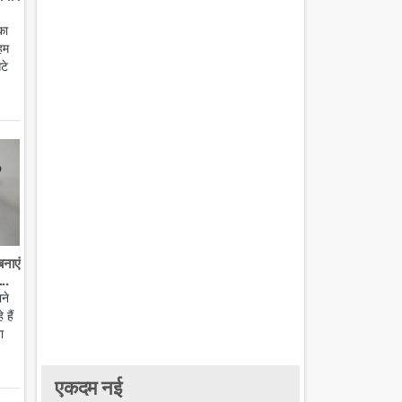
का
हम
टे
बनाएं
..
ाने
हैं
ा
एकदम नई