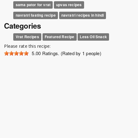
sama pator for vrat
upvas recipes
navratri fasting recipe
navratri recipes in hindi
Categories
Vrat Recipes
Featured Recipe
Less Oil Snack
Please rate this recipe:
5.00
Ratings. (Rated by 1 people)