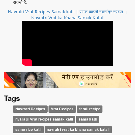
सकते हैं.
Navratri Vrat Recipes Samak katli | समक कतली नवरात्रि स्पेशल ।
Navratri Vrat ka Khana Samak Katali
Tags
Navratri Recipes
Vrat Recipes
farali recipe
nvaratri vrat recipes samak katli
sama katli
samo rice katli
navratri vrat ka khana samak katali