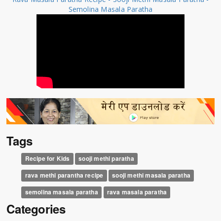
Semolina Masala Paratha
Tags
Recipe for Kids
sooji methi paratha
rava methi parantha recipe
sooji methi masala paratha
semolina masala paratha
rava masala paratha
Categories