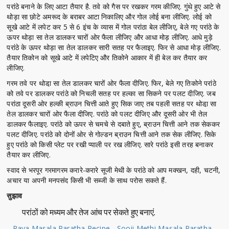
परांठे बनाने के लिए आटा तैयार है. तवे को गैस पर रखकर गरम कीजिए. गुंथे हुए आटे से
थोड़ा सा छोटे अमरूद के बराबर आटा निकालिए और गोल लोई बना लीजिए. लोई को
सूखे आटे में लपेट कर 5 से 6 इंच के व्यास में गोल परांठा बेल लीजिए, बेले गए परांठे के
ऊपर थोड़ा सा तेल डालकर चारों ओर फैला लीजिए और आधा मोड़ लीजिए. आधे मुड़े
परांठे के ऊपर थोड़ा सा तेल डालकर सारी सतह पर फैलाइए. फिर से आधा मोड़ लीजिए.
तैयार तिकोन को सूखे आटे में लपेटिए और तिकोने आकार में ही बेल कर तैयार कर
लीजिए.
गरम तवे पर थोडा़ सा तेल डालकर चारों ओर फैला दीजिए. फिर, बेले गए तिकोने परांठे
को तवे पर डालकर परांठे को निचली सतह पर हल्का सा सिकने पर पलट दीजिए. जब
परांठा दूसरी ओर हल्की ब्राउन चित्ती आते हुए सिक जाए तब पहली सतह पर थोडा़ सा
तेल डालकर चारों ओर फैला दीजिए. परांठे को पलट दीजिए और दूसरी ओर भी तेल
डालकर फैलाइए. परांठे को ऊपर से चमचे से दबाते हुए, ब्राउन चित्ती आने तक सेककर
पलट दीजिए. परांठे को दोनों ओर से गोल्डन ब्राउन चित्ती आने तक सेक लीजिए. सिके
हुए परांठे को किसी प्लेट पर रखी प्याली पर रख लीजिए. सारे परांठे इसी तरह बनाकर
तैयार कर लीजिए.
स्वाद से भरपूर गरमागरम करारे-करारे सूजी मेथी के परांठे को आप मक्खन, दही, चटनी,
अचार या अपनी मनपसंद किसी भी सब्जी के साथ परोस सकते हैं.
सुझाव
परांठों को मध्यम और तेज आंच पर सेकते हुए बनाएं.
Rava Masala Paratha Recipe - Sooji Methi Masala Paratha -