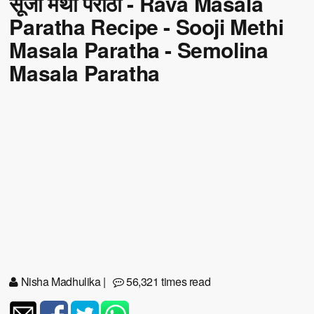
सूजी मेथी परांठा - Rava Masala
Paratha Recipe - Sooji Methi
Masala Paratha - Semolina
Masala Paratha
Nisha Madhulika
|
56,321 times read