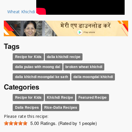
Wheat Khichdi
Tags
Recipe for Kids
dalia khichdi recipe
dalia pulao with moong dal
broken wheat khichdi
dalia khichdi moongdal ke sath
dalia moongdal khichdi
Categories
Recipe for Kids
Khichdi Recipe
Featured Recipe
Dalia Recipes
Rice-Dalia Recipes
Please rate this recipe:
5.00
Ratings. (Rated by 1 people)