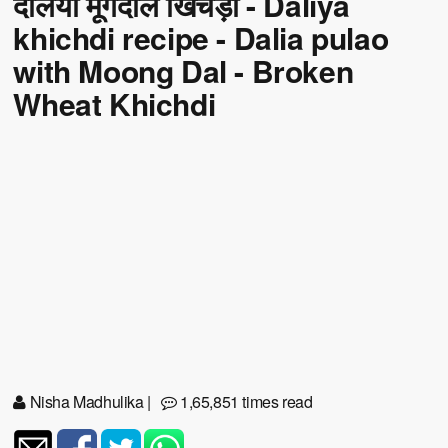
दलिया मूंगदाल खिचड़ी - Daliya
khichdi recipe - Dalia pulao
with Moong Dal - Broken
Wheat Khichdi
Nisha Madhulika
|
1,65,851 times read