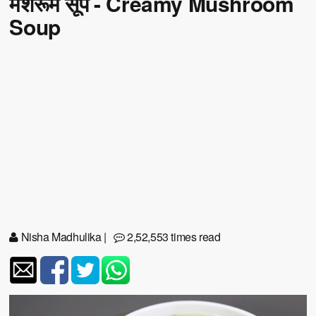
मशरूम सूप - Creamy Mushroom
Soup
Nisha Madhulika
|
2,52,553 times read