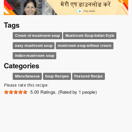
Tags
Cream of mushroom soup
Mushroom Soup Indian Style
easy mushroom soup
mushroom soup without cream
indian mushroom soup
Categories
Miscellaneous
Soup Recipes
Featured Recipe
Please rate this recipe:
5.00
Ratings. (Rated by 1 people)