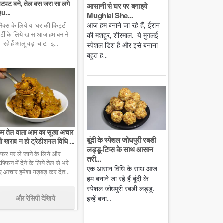
टपट बने, तेल बस जरा सा लगे
आसानी से घर पर बनाइये
u...
Mughlai She...
आज हम बनाने जा रहे हैं, ईरान
्नैक्स के लिये या घर की किट्टी
ार्टी के लिये खास आज हम बनाने
की मशहूर, शीरमाल. ये मुगलई
ा रहे हैं आलू वड़ा चाट. इ...
स्पेशल डिश है और इसे बनाना
बहुत ह...
म तेल वाला आम का सूखा अचार
बूंदी के स्पेशल जोधपुरी रबडी
ो खराब न हो ट्रेडीशनल विधि ...
लड्डू-टिप्स के साथ आसान
फर पर ले जाने के लिये और
तरी...
िफ्फिन में देने के लिये तेल से भरे
एक आसान विधि के साथ आज
ुए आचार हमेशा गड़बड़ कर देत...
हम बनाने जा रहे हैं बूंदी के
स्पेशल जोधपुरी रबडी लड्डू.
और रेसिपी देखिये
इन्हें बना...