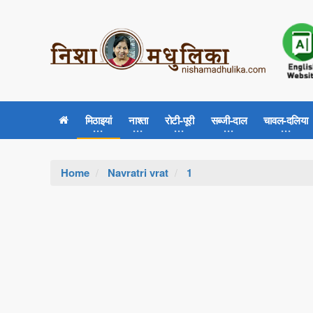
मिठाइयां
नाश्ता
रोटी-पूरी
सब्जी-दाल
चावल-दलिया
Home
Navratri vrat
1