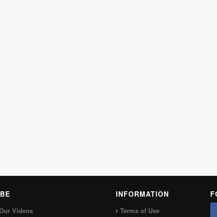
BE
INFORMATION
F
Our Videos
Terms of Use