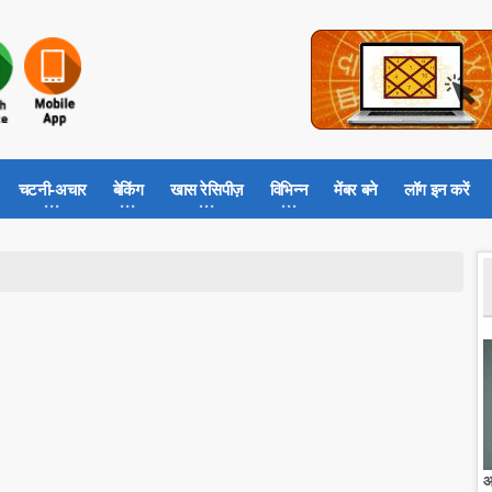
चटनी-अचार
बेकिंग
खास रेसिपीज़
विभिन्न
मेंबर बने
लॉग इन करें
आ