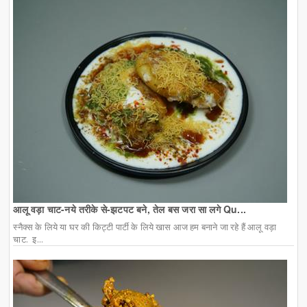
आलू वड़ा चाट-नये तरीके से-झटपट बने, तेल बस जरा सा लगे Qu...
स्नैक्स के लिये या घर की किट्टी पार्टी के लिये खास आज हम बनाने जा रहे हैं आलू वड़ा
चाट. इ...