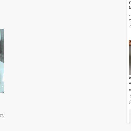
झ
Q
स
प
ज
क
ज
स
ट
ह
ोल,