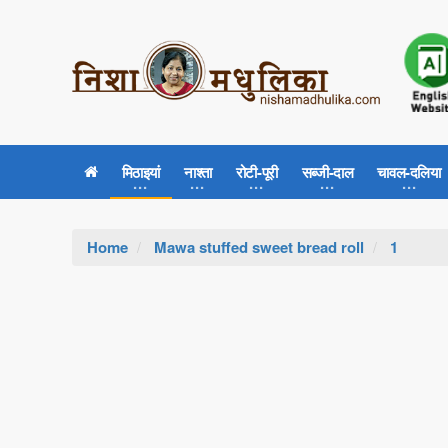
मिठाइयां
नाश्ता
रोटी-पूरी
सब्जी-दाल
चावल-दलिया
Home
Mawa stuffed sweet bread roll
1