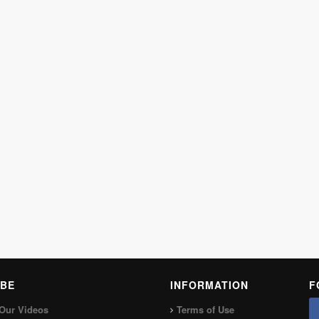
BE
INFORMATION
F
Our Videos
Terms of Use