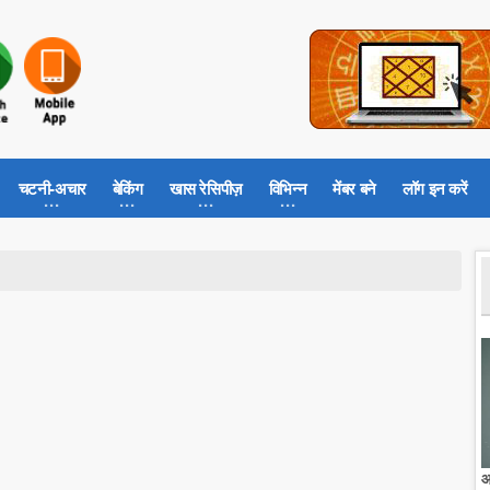
चटनी-अचार
बेकिंग
खास रेसिपीज़
विभिन्न
मेंबर बने
लॉग इन करें
आ