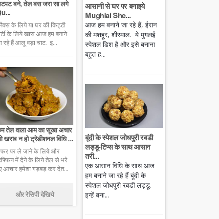
टपट बने, तेल बस जरा सा लगे
आसानी से घर पर बनाइये
u...
Mughlai She...
आज हम बनाने जा रहे हैं, ईरान
्नैक्स के लिये या घर की किट्टी
ार्टी के लिये खास आज हम बनाने
की मशहूर, शीरमाल. ये मुगलई
ा रहे हैं आलू वड़ा चाट. इ...
स्पेशल डिश है और इसे बनाना
बहुत ह...
म तेल वाला आम का सूखा अचार
बूंदी के स्पेशल जोधपुरी रबडी
ो खराब न हो ट्रेडीशनल विधि ...
लड्डू-टिप्स के साथ आसान
फर पर ले जाने के लिये और
तरी...
िफ्फिन में देने के लिये तेल से भरे
एक आसान विधि के साथ आज
ुए आचार हमेशा गड़बड़ कर देत...
हम बनाने जा रहे हैं बूंदी के
स्पेशल जोधपुरी रबडी लड्डू.
और रेसिपी देखिये
इन्हें बना...