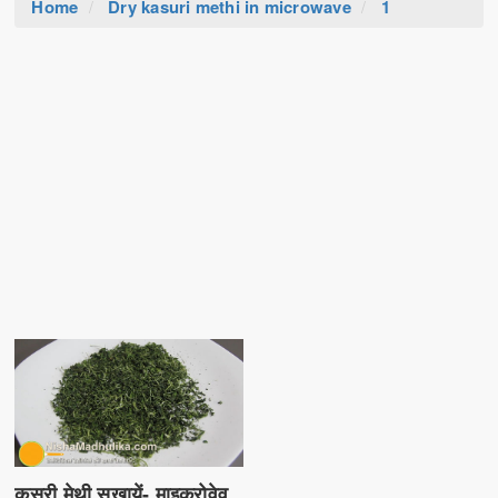
Home
Dry kasuri methi in microwave
1
कसूरी मेथी सुखायें- माइक्रोवेव