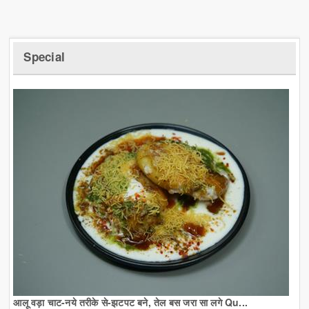
Special
आलू वड़ा चाट-नये तरीके से-झटपट बने, तेल बस जरा सा लगे Qu...