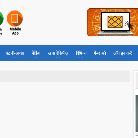
चटनी-अचार
बेकिंग
खास रेसिपीज़
विभिन्न
मेंबर बने
लॉग इन करें
आ