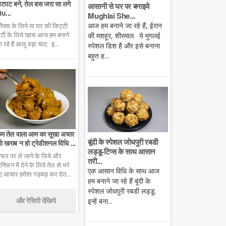
टपट बने, तेल बस जरा सा लगे
आसानी से घर पर बनाइये
u...
Mughlai She...
आज हम बनाने जा रहे हैं, ईरान
्नैक्स के लिये या घर की किट्टी
ार्टी के लिये खास आज हम बनाने
की मशहूर, शीरमाल. ये मुगलई
ा रहे हैं आलू वड़ा चाट. इ...
स्पेशल डिश है और इसे बनाना
बहुत ह...
म तेल वाला आम का सूखा अचार
बूंदी के स्पेशल जोधपुरी रबडी
ो खराब न हो ट्रेडीशनल विधि ...
लड्डू-टिप्स के साथ आसान
फर पर ले जाने के लिये और
तरी...
िफ्फिन में देने के लिये तेल से भरे
एक आसान विधि के साथ आज
ुए आचार हमेशा गड़बड़ कर देत...
हम बनाने जा रहे हैं बूंदी के
स्पेशल जोधपुरी रबडी लड्डू.
और रेसिपी देखिये
इन्हें बना...