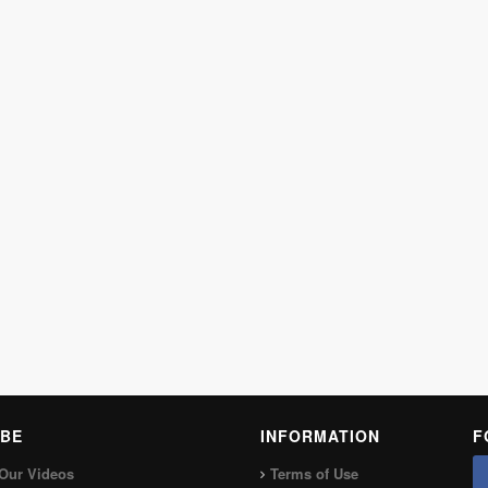
BE
INFORMATION
F
Our Videos
Terms of Use