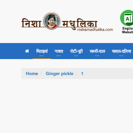
मिठाइयां
नाश्ता
रोटी-पूरी
सब्जी-दाल
चावल-दलिया
Home
Ginger pickle
1