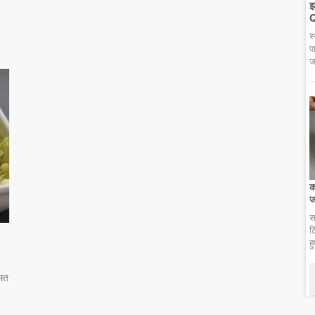
झ
Q
स
प
ज
क
ज
स
ट
ह
 मत