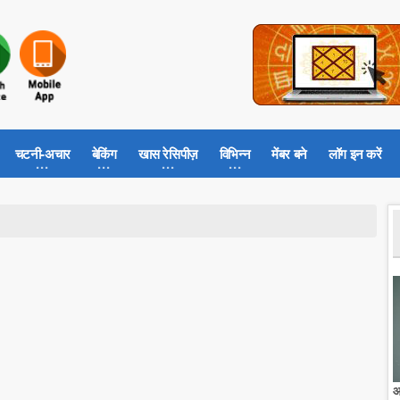
चटनी-अचार
बेकिंग
खास रेसिपीज़
विभिन्न
मेंबर बने
लॉग इन करें
आ