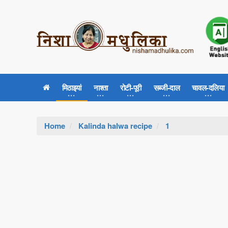
मिठाइयां
नाश्ता
रोटी-पूरी
सब्जी-दाल
चावल-दलिया
Home
Kalinda halwa recipe
1