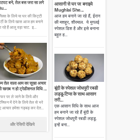
टपट बने, तेल बस जरा सा लगे
आसानी से घर पर बनाइये
u...
Mughlai She...
आज हम बनाने जा रहे हैं, ईरान
्नैक्स के लिये या घर की किट्टी
ार्टी के लिये खास आज हम बनाने
की मशहूर, शीरमाल. ये मुगलई
ा रहे हैं आलू वड़ा चाट. इ...
स्पेशल डिश है और इसे बनाना
बहुत ह...
म तेल वाला आम का सूखा अचार
बूंदी के स्पेशल जोधपुरी रबडी
ो खराब न हो ट्रेडीशनल विधि ...
लड्डू-टिप्स के साथ आसान
फर पर ले जाने के लिये और
तरी...
िफ्फिन में देने के लिये तेल से भरे
एक आसान विधि के साथ आज
ुए आचार हमेशा गड़बड़ कर देत...
हम बनाने जा रहे हैं बूंदी के
स्पेशल जोधपुरी रबडी लड्डू.
और रेसिपी देखिये
इन्हें बना...