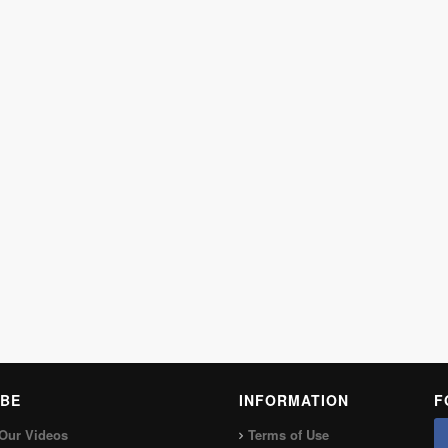
BE
INFORMATION
F
Our Videos
Terms of Use