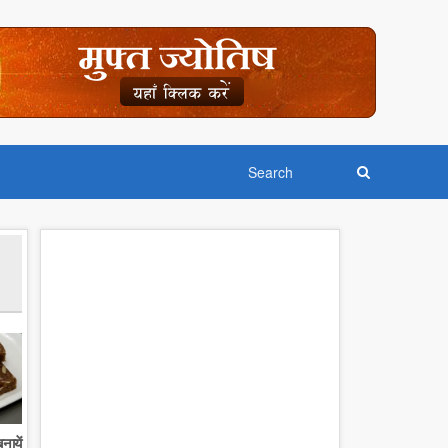
नायें