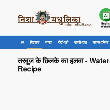
मिठाइयां
नाश्ता
रोटी-पूरी
सब्जी-दाल
चावल-दलिया
तरबूज के छिलके का हलवा - Wa
Recipe