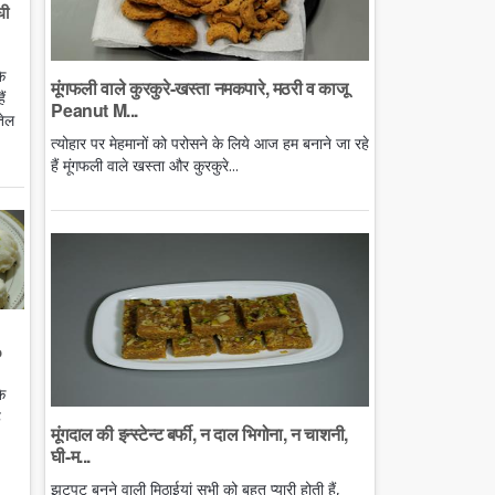
घी
े
मूंगफली वाले कुरकुरे-खस्ता नमकपारे, मठरी व काजू
ं
Peanut M...
तेल
त्योहार पर मेहमानों को परोसने के लिये आज हम बनाने जा रहे
हैं मूंगफली वाले खस्ता और कुरकुरे...
o
े
ै
मूंगदाल की इन्स्टेन्ट बर्फी, न दाल भिगोना, न चाशनी,
घी-म...
झटपट बनने वाली मिठाईयां सभी को बहुत प्यारी होती हैं,