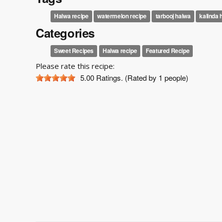
Halwa recipe
watermelon recipe
tarbooj halwa
kalinda 
Categories
Sweet Recipes
Halwa recipe
Featured Recipe
Please rate this recipe:
5.00
Ratings. (Rated by 1 people)