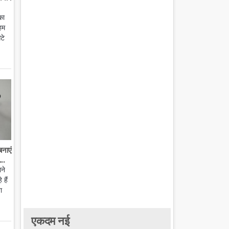
का
हम
टे
बनाएं
..
ाने
हैं
ा
एकदम नई