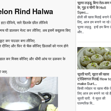
चूरमा लड्डू, बिना तेल-कम 
के, गुड़ व चीनी के Holi
elon Rind Halwa
Spec...
होली की खास मिठाई बनाने क
लिए, आज हम बनाने जा रहे है
 हटा दीजिये, सारे छिलके छील लीजिये
चूरमा लड्डू. इन्हें हम बिना 
चम्मच घी डालकर मेल्ट कर लीजिए. अब इसमें कद्दूकस किए
और...
ो कूट कर पाउडर बना लीजिए.
 दीजिए और फिर से चैक कीजिए छिलकों को नरम होने
ीनी डाल कर मिक्स कीजिए और धीमी आंच पर ढककर के
ो जाए.
सूरती घारी, सूरत की खास
ट्रेडिशनल मिठाई How t
make Surt...
किसी त्योहार या खास मौके क
लिए आज हम बनाने जा रहे ह
सूरती घारी. ये सूरत की
पारम्परिक मि...