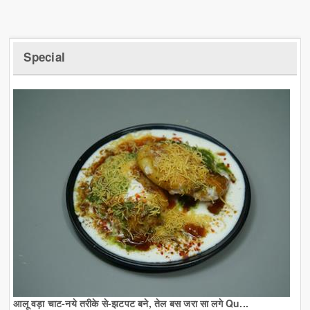
Special
आलू वड़ा चाट-नये तरीके से-झटपट बने, तेल बस जरा सा लगे Qu...