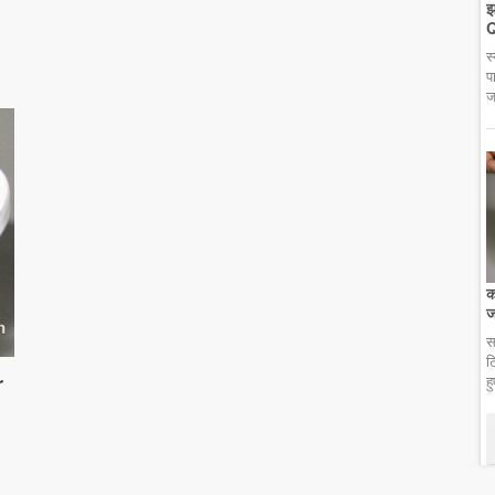
झ
Q
स
प
ज
क
ज
स
ट
r
ह