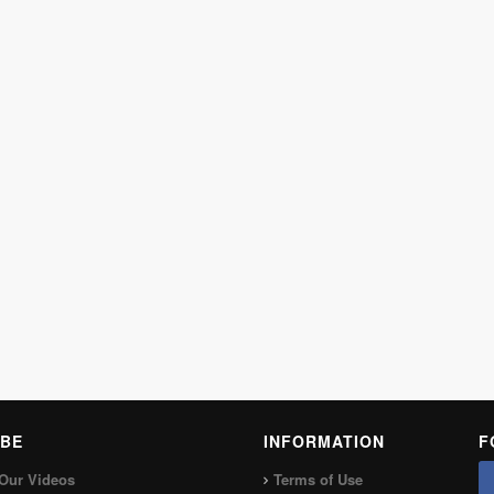
BE
INFORMATION
F
Our Videos
Terms of Use