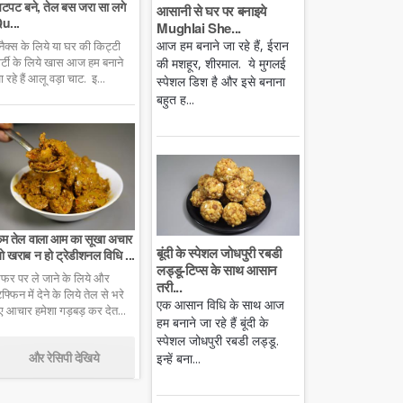
टपट बने, तेल बस जरा सा लगे
आसानी से घर पर बनाइये
u...
Mughlai She...
आज हम बनाने जा रहे हैं, ईरान
्नैक्स के लिये या घर की किट्टी
ार्टी के लिये खास आज हम बनाने
की मशहूर, शीरमाल. ये मुगलई
ा रहे हैं आलू वड़ा चाट. इ...
स्पेशल डिश है और इसे बनाना
बहुत ह...
म तेल वाला आम का सूखा अचार
बूंदी के स्पेशल जोधपुरी रबडी
ो खराब न हो ट्रेडीशनल विधि ...
लड्डू-टिप्स के साथ आसान
फर पर ले जाने के लिये और
तरी...
िफ्फिन में देने के लिये तेल से भरे
एक आसान विधि के साथ आज
ुए आचार हमेशा गड़बड़ कर देत...
हम बनाने जा रहे हैं बूंदी के
स्पेशल जोधपुरी रबडी लड्डू.
और रेसिपी देखिये
इन्हें बना...