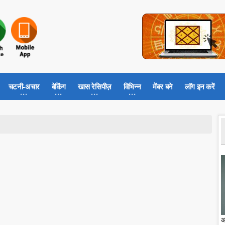
चटनी-अचार
बेकिंग
खास रेसिपीज़
विभिन्न
मेंबर बने
लॉग इन करें
आ