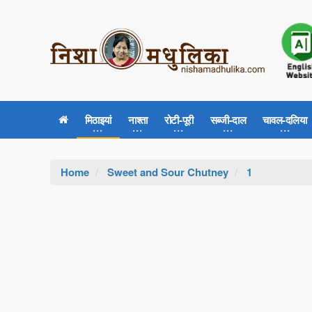
मिठाइयां
नाश्ता
रोटी-पूरी
सब्जी-दाल
चावल-दलिया
Home
Sweet and Sour Chutney
1